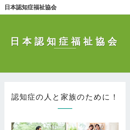
Skip
日本認知症福祉協会
to
content
日本認知症福祉協会
認
認知症の人と家族のために！
知
症
の
人
と